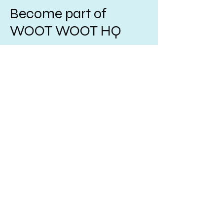
Become part of
WOOT WOOT HQ
4517 Market St Suite 5
Ventura, Ca 93003
getfit@laceegreen.com