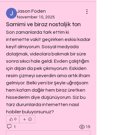
Jason Foden
November 10, 2025
Samimi ve biraz nostaljik ton
Son zamanlarda fark ettim ki 
internette vakit geçirirken eskisi kadar 
keyif almıyorum. Sosyal medyada 
dolaşmak, videolara bakmak bir süre 
sonra sıkıcı hale geldi. Evden çalıştığım 
için dışarı da pek çıkmıyorum. Eskiden 
resim çizmeyi severdim ama artık ilham 
gelmiyor. Belki yeni bir şeyle uğraşsam 
hem kafam dağılır hem biraz üretken 
hissederim diye düşünüyorum. Siz bu 
tarz durumlarda internetten nasıl 
hobiler buluyorsunuz?
0
1
15