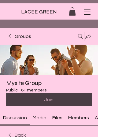
LACEE GREEN
Groups
Mysite Group
Public
·
61 members
Join
Discussion
Media
Files
Members
About
Back