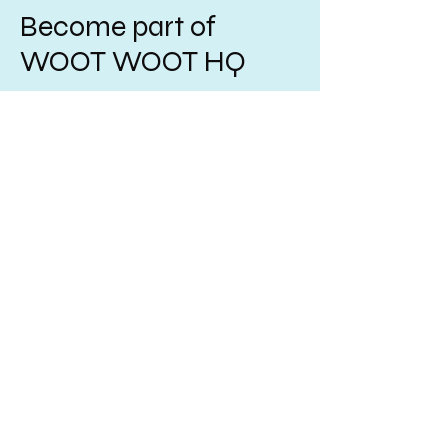
Become part of
WOOT WOOT HQ
4517 Market St Suite 5
Ventura, Ca 93003
getfit@laceegreen.com