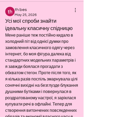
th bes
May 25, 2026
Усі мої спроби знайти
ідеальну класичну спідницю
Мене раніше теж постійно кидало в 
холодний піт від однієї думки про 
замовлення класичного одягу через 
інтернет, бо моя фігура далека від 
стандартних модельних параметрів і 
я завжди боялася прогадати з 
обхватом стегон. Проте після того, як 
я кілька разів поспіль змарнувала цілі 
сонячні вихідні на безглузде блукання 
душними бутіками і повернулася в 
роздратованому настрої, я заріклася 
купувати речі в офлайні. Тепер для 
створення витончених повсякденних 
образів та економії власного часу я 