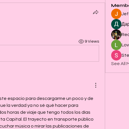
Memb
Jef
Да
Re
9 Views
Lov
Ste
See All 
ste espacio para descargarme un poco y de 
ue la verdad ya no sé qué hacer para 
os horas de viaje que tengo todos los días 
a Capital. El trayecto en transporte público 
uchar música o mirar las publicaciones de 