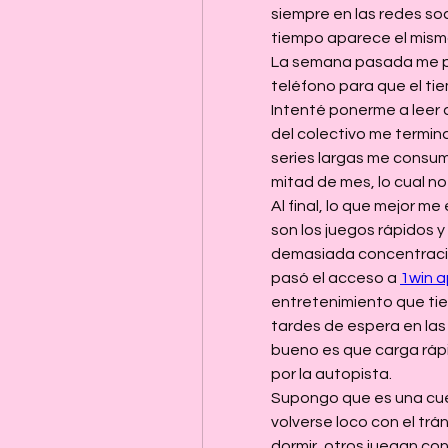
siempre en las redes so
tiempo aparece el mismo
La semana pasada me pro
teléfono para que el ti
Intenté ponerme a leer a
del colectivo me termina
series largas me consume
mitad de mes, lo cual no
Al final, lo que mejor me
son los juegos rápidos y
demasiada concentració
pasó el acceso a 
1win 
entretenimiento que tie
tardes de espera en las
bueno es que carga rápid
por la autopista.
Supongo que es una cues
volverse loco con el trá
dormir, otros juegan co