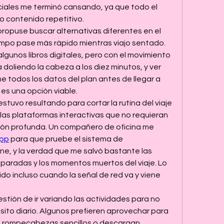
ciales me terminó cansando, ya que todo el 
 contenido repetitivo.
puse buscar alternativas diferentes en el 
empo pase más rápido mientras viajo sentado. 
lgunos libros digitales, pero con el movimiento 
 doliendo la cabeza a los diez minutos, y ver 
 todos los datos del plan antes de llegar a 
 es una opción viable.
 estuvo resultando para cortar la rutina del viaje 
 las plataformas interactivas que no requieran 
n profunda. Un compañero de oficina me 
app
 para que pruebe el sistema de 
ne, y la verdad que me salvó bastante las 
 paradas y los momentos muertos del viaje. Lo 
o incluso cuando la señal de red va y viene 
tión de ir variando las actividades para no 
nsito diario. Algunos prefieren aprovechar para 
n rompecabezas sencillos o descargan 