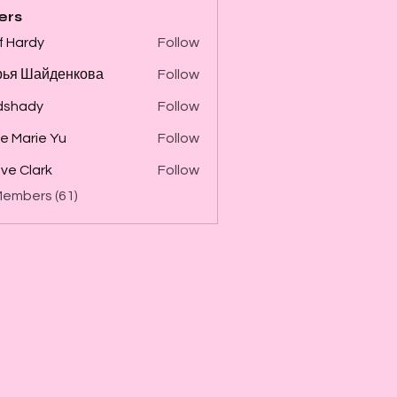
ers
f Hardy
Follow
рья Шайденкова
Follow
dshady
Follow
e Marie Yu
Follow
ve Clark
Follow
Members (61)