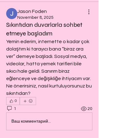
Jason Foden
November 8, 2025
Sıkıntıdan duvarlarla sohbet
etmeye başladım
Yemin ederim, internette o kadar çok 
dolaştım ki tarayıcı bana “biraz ara 
ver” demeye başladı. Sosyal medya, 
videolar, hatta yemek tarifleri bile 
sıkıcı hale geldi. Sanırım biraz 
eğlenceye ve değişikliğe ihtiyacım var. 
Ne önerirsiniz, nasıl kurtuluyorsunuz bu 
sıkıntıdan?
0
1
20
Ваш комментарий...