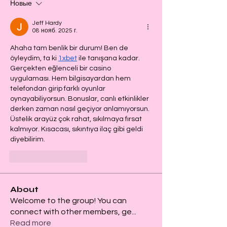
Новые
Jeff Hardy
08 нояб. 2025 г.
Ahaha tam benlik bir durum! Ben de 
öyleydim, ta ki 
1xbet
 ile tanışana kadar. 
Gerçekten eğlenceli bir casino 
uygulaması. Hem bilgisayardan hem 
telefondan girip farklı oyunlar 
oynayabiliyorsun. Bonuslar, canlı etkinlikler 
derken zaman nasıl geçiyor anlamıyorsun. 
Üstelik arayüz çok rahat, sıkılmaya fırsat 
kalmıyor. Kısacası, sıkıntıya ilaç gibi geldi 
diyebilirim.
Лайк
Ответить
About
Welcome to the group! You can
connect with other members, ge
...
Read more